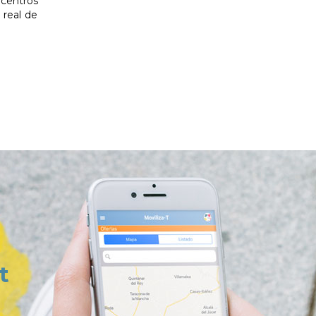
 centros
 real de
t