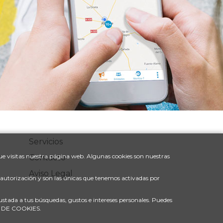
Servicios
e visitas nuestra página web. Algunas cookies son nuestras
Contacto
Aviso Legal
u autorización y son las únicas que tenemos activadas por
justada a tus búsquedas, gustos e intereses personales. Puedes
ÓN DE COOKIES.