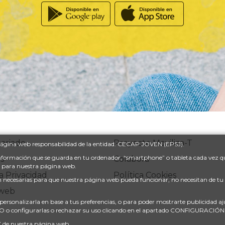
ariado
Proyecto Moviliza-T
a página web responsabilidad de la entidad: CECAP JOVEN (EPSJ).
información que se guarda en tu ordenador, “smartphone” o tableta cada vez qu
s
Colabora
s para nuestra página web.
ca Privacidad
Política Cookies
 son necesarias para que nuestra página web pueda funcionar, no necesitan de t
web
personalizarla en base a tus preferencias, o para poder mostrarte publicidad a
DO o configurarlas o rechazar su uso clicando en el apartado CONFIGURACI
”
de nuestra página web.