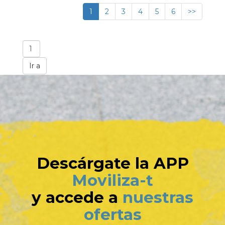
1
2
3
4
5
6
>>
Descárgate la APP
Moviliza-t
y accede a
nuestras
ofertas