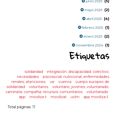
(5)
junio 2025
(2)
mayo 2025
(4)
abril 2025
(1)
febrero 2025
(2)
enero 2025
(1)
noviembre 2024
Etiquetas
solidaridad
integración; discapacidad; colectivo;
necesidades
psicosocial; nutricional; enfermedades
renales; atenciones;
ue
cuenca
cuerpo europeo de
solidaridad
voluntarios
voluntario; jovenes; voluntariado;
caminata; compañia; recursos; comunitarios
voluntariado
app
moviliza-t
movilizat
uclm
app moviliza-t
Total páginas: 11