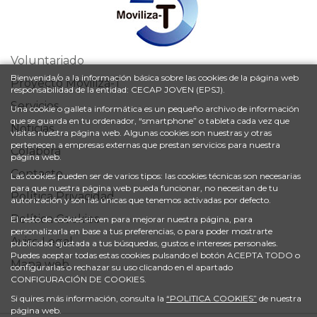
Voluntariado
Bienvenida/o a la información básica sobre las cookies de la página web
Proyecto Moviliza-T
responsabilidad de la entidad: CECAP JOVEN (EPSJ).
Servicios
Una cookie o galleta informática es un pequeño archivo de información
que se guarda en tu ordenador, “smartphone” o tableta cada vez que
Noticias
visitas nuestra página web. Algunas cookies son nuestras y otras
pertenecen a empresas externas que prestan servicios para nuestra
Colabora
página web.
Contacto
Las cookies pueden ser de varios tipos: las cookies técnicas son necesarias
para que nuestra página web pueda funcionar, no necesitan de tu
Política Privacidad
autorización y son las únicas que tenemos activadas por defecto.
Política Cookies
El resto de cookies sirven para mejorar nuestra página, para
personalizarla en base a tus preferencias, o para poder mostrarte
Aviso Legal
publicidad ajustada a tus búsquedas, gustos e intereses personales.
Puedes aceptar todas estas cookies pulsando el botón ACEPTA TODO o
Mapa web
configurarlas o rechazar su uso clicando en el apartado
CONFIGURACIÓN DE COOKIES.
Si quires más información, consulta la
“POLITICA COOKIES”
de nuestra
página web.