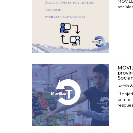
MOVILIZ
sociale
MOVILI
provin
Socia
leído
2
El obje
comunid
respuest