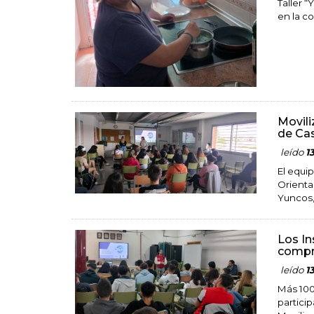
Taller 
en la c
Movili
de Cas
leído
1
El equip
Orienta
Yuncos,
Los In
compro
leído
1
Más 100
partici