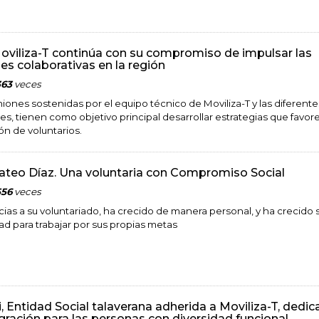
viliza-T continúa con su compromiso de impulsar las
es colaborativas en la región
363
veces
niones sostenidas por el equipo técnico de Moviliza-T y las diferente
es, tienen como objetivo principal desarrollar estrategias que favor
ón de voluntarios.
ateo Díaz. Una voluntaria con Compromiso Social
556
veces
acias a su voluntariado, ha crecido de manera personal, y ha crecido 
ad para trabajar por sus propias metas
, Entidad Social talaverana adherida a Moviliza-T, dedic
egración para las personas con diversidad funcional