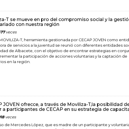
za-T se mueve en pro del compromiso social y la gestió
ariado con nuestra región
577
veces
MOVILIZA-T, herramienta gestionada por CECAP JOVEN como enti
ora de servicios a la juventud se reunió con diferentes entidades so
iudad de Albacete, con el objetivo de encontrar estrategias en conj
crementar la participación de acciones voluntarias y la captación de
ios en la región.
JOVEN ofrecce, a través de Moviliza-T,la posibilidad d
 a participantes de CECAP en su estrategia de capacit
918
veces
aso de Mercedes López, que es madre de un participante y voluntaria