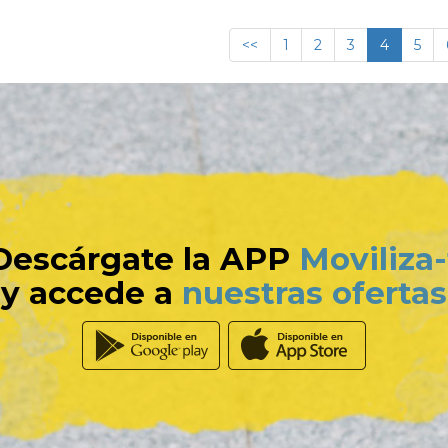
<<
1
2
3
4
5
Descárgate la APP
Moviliza-
y accede a
nuestras ofertas