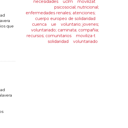
necesidades
uclm
movilizat
psicosocial; nutricional;
enfermedades renales; atenciones;
dad
cuerpo europeo de solidaridad
lavera
cuenca
ue
voluntario; jovenes;
rios que
voluntariado; caminata; compañia;
recursos; comunitarios
moviliza-t
solidaridad
voluntariado
dad
alavera
os