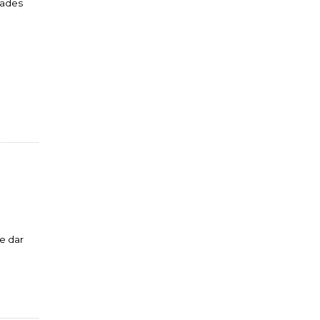
dades
e dar