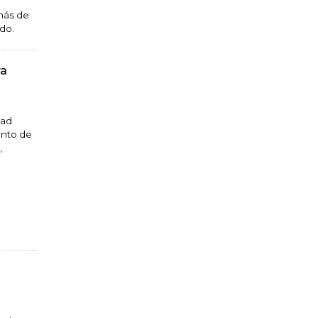
 más de
ado.
ra
dad
ento de
,