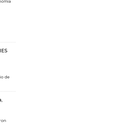
onomía
 IES
io de
,
eron