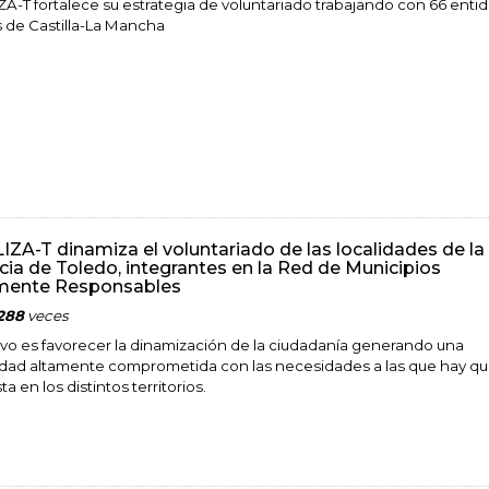
A-T fortalece su estrategia de voluntariado trabajando con 66 enti
s de Castilla-La Mancha
ZA-T dinamiza el voluntariado de las localidades de la
cia de Toledo, integrantes en la Red de Municipios
mente Responsables
288
veces
tivo es favorecer la dinamización de la ciudadanía generando una
ad altamente comprometida con las necesidades a las que hay qu
a en los distintos territorios.