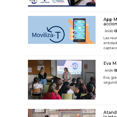
App Mo
accion
leído
1
Las reu
entidad
captaci
Eva M
leído
1
Eva, gr
segurid
Atandi
la int