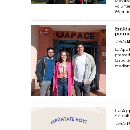
Moviliza
volunta
66 enti
Entida
porme
leído
1
La App 
prestad
la red 
mediant
La App
sencil
leído
1