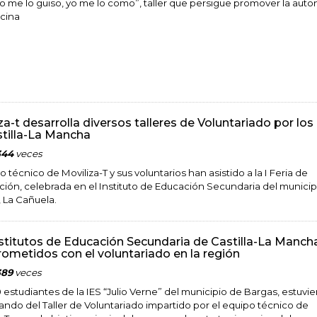
“Yo me lo guiso, yo me lo como”, taller que persigue promover la aut
ocina
za-t desarrolla diversos talleres de Voluntariado por los
tilla-La Mancha
344
veces
o técnico de Moviliza-T y sus voluntarios han asistido a la I Feria de
ción, celebrada en el Instituto de Educación Secundaria del municip
 La Cañuela.
stitutos de Educación Secundaria de Castilla-La Mancha
metidos con el voluntariado en la región
389
veces
 estudiantes de la IES “Julio Verne” del municipio de Bargas, estuvi
pando del Taller de Voluntariado impartido por el equipo técnico de