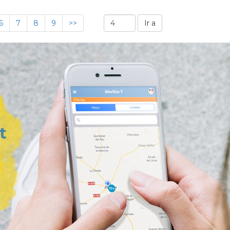
6
7
8
9
>>
t