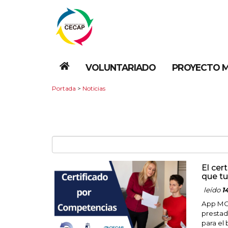
VOLUNTARIADO
PROYECTO M
Portada
>
Noticias
El cer
que tu
leído
1
App MO
prestad
para el 