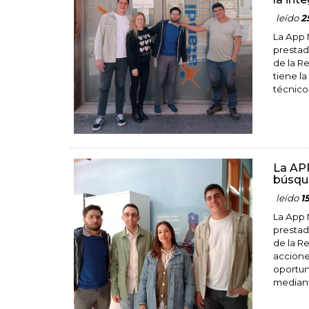
leído
2
La App 
prestado
de la R
tiene la
técnico
La APP
búsque
leído
1
La App 
prestad
de la R
accione
oportun
mediant