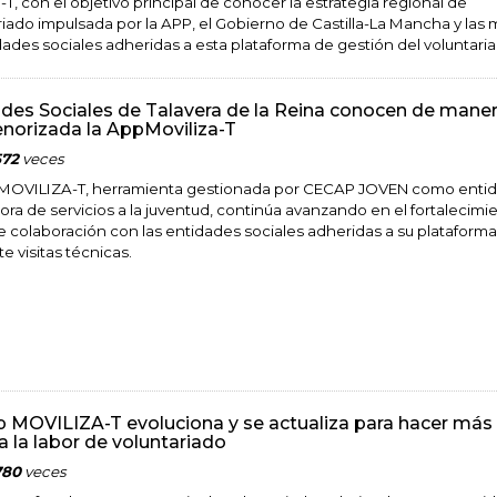
-T, con el objetivo principal de conocer la estrategia regional de
riado impulsada por la APP, el Gobierno de Castilla-La Mancha y las
dades sociales adheridas a esta plataforma de gestión del voluntari
des Sociales de Talavera de la Reina conocen de mane
norizada la AppMoviliza-T
572
veces
MOVILIZA-T, herramienta gestionada por CECAP JOVEN como enti
ora de servicios a la juventud, continúa avanzando en el fortalecimi
de colaboración con las entidades sociales adheridas a su plataforma
e visitas técnicas.
 MOVILIZA-T evoluciona y se actualiza para hacer más
la la labor de voluntariado
780
veces