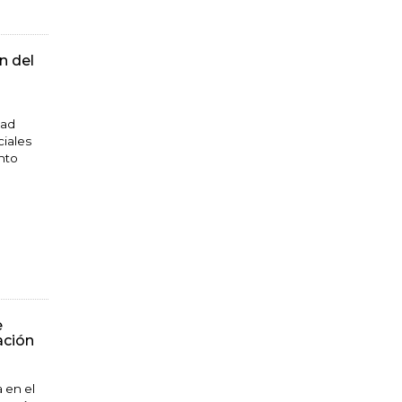
n del
dad
ciales
unto
e
ación
 en el