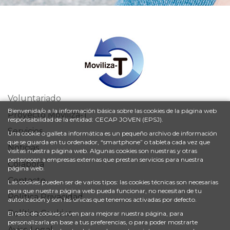
Voluntariado
Bienvenida/o a la información básica sobre las cookies de la página web
Proyecto Moviliza-T
responsabilidad de la entidad: CECAP JOVEN (EPSJ).
Servicios
Una cookie o galleta informática es un pequeño archivo de información
que se guarda en tu ordenador, “smartphone” o tableta cada vez que
Noticias
visitas nuestra página web. Algunas cookies son nuestras y otras
pertenecen a empresas externas que prestan servicios para nuestra
Colabora
página web.
Contacto
Las cookies pueden ser de varios tipos: las cookies técnicas son necesarias
para que nuestra página web pueda funcionar, no necesitan de tu
Política Privacidad
autorización y son las únicas que tenemos activadas por defecto.
Política Cookies
El resto de cookies sirven para mejorar nuestra página, para
personalizarla en base a tus preferencias, o para poder mostrarte
Aviso Legal