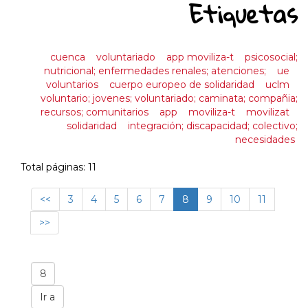
Etiquetas
cuenca
voluntariado
app moviliza-t
psicosocial;
nutricional; enfermedades renales; atenciones;
ue
voluntarios
cuerpo europeo de solidaridad
uclm
voluntario; jovenes; voluntariado; caminata; compañia;
recursos; comunitarios
app
moviliza-t
movilizat
solidaridad
integración; discapacidad; colectivo;
necesidades
Total páginas: 11
<<
3
4
5
6
7
8
9
10
11
>>