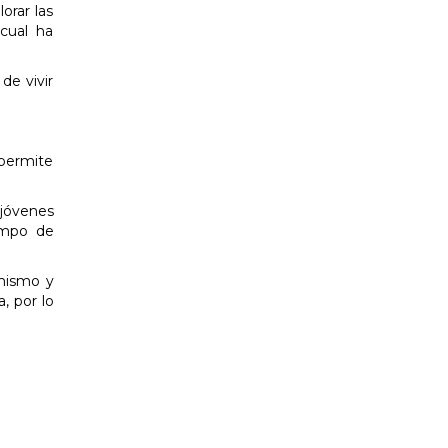
orar las
 cual ha
de vivir
 permite
jóvenes
empo de
 mismo y
, por lo