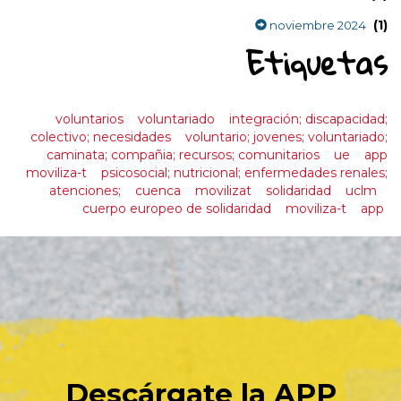
(1)
noviembre 2024
Etiquetas
voluntarios
voluntariado
integración; discapacidad;
colectivo; necesidades
voluntario; jovenes; voluntariado;
caminata; compañia; recursos; comunitarios
ue
app
moviliza-t
psicosocial; nutricional; enfermedades renales;
atenciones;
cuenca
movilizat
solidaridad
uclm
cuerpo europeo de solidaridad
moviliza-t
app
Descárgate la APP